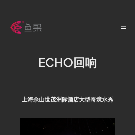
跳
至
内
容
ECHO回响
上海佘山世茂洲际酒店大型奇境水秀