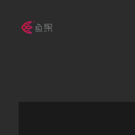
跳
至
内
容